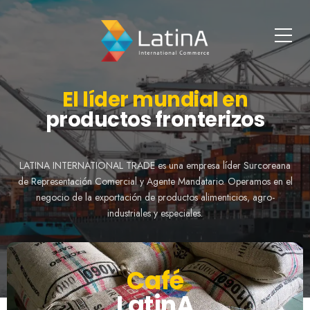
Negociaciones
Responsabilidad
Soluciones para
rápidas y seguras
social empresarial
su exportación
El líder mundial en
productos fronterizos
Ofrecemos soluciones completas para exportación, brindando total
Promovemos e intermediamos la venta de productos como: CAFÉ,
A través de nuestras redes de comercio directo, contamos con
seguridad, agilidad y credibilidad. Contamos con asociación de los
productos con los más altos estándares de calidad en los mercados
FRUTAS, PRODUCTOS DE MAR y productos del segmento
LATINA INTERNATIONAL TRADE es una empresa líder Surcoreana
mayores productores de COLOMBIA, PERÚ, CHILE, COREA DEL
especializado: QUIMICOS ESPECIALES Y PETROQUÍMICOS.
internacionales.
de Representación Comercial y Agente Mandatario. Operamos en el
SUR, entre otros países.
negocio de la exportación de productos alimenticios, agro-
industriales y especiales.
Café
LatinA