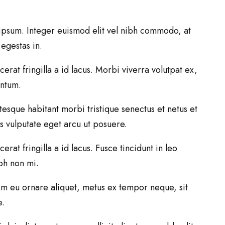
nt ipsum. Integer euismod elit vel nibh commodo, at
egestas in.
erat fringilla a id lacus. Morbi viverra volutpat ex,
entum.
ntesque habitant morbi tristique senectus et netus et
s vulputate eget arcu ut posuere.
rat fringilla a id lacus. Fusce tincidunt in leo
bh non mi.
enim eu ornare aliquet, metus ex tempor neque, sit
e.