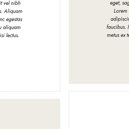
eget, sag
t vel nibh
Lorem 
s. Aliquam
adipiscin
nc egestas
faucibus. 
u aliquam
metus ex t
si lectus.