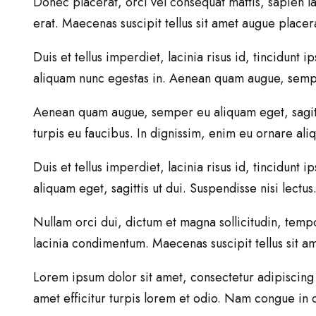
Donec placerat, orci vel consequat mattis, sapien l
erat. Maecenas suscipit tellus sit amet augue placera
Duis et tellus imperdiet, lacinia risus id, tincidun
aliquam nunc egestas in. Aenean quam augue, semper 
Aenean quam augue, semper eu aliquam eget, sagittis 
turpis eu faucibus. In dignissim, enim eu ornare ali
Duis et tellus imperdiet, lacinia risus id, tincidu
aliquam eget, sagittis ut dui. Suspendisse nisi lect
Nullam orci dui, dictum et magna sollicitudin, tempor
lacinia condimentum. Maecenas suscipit tellus sit am
Lorem ipsum dolor sit amet, consectetur adipiscing e
amet efficitur turpis lorem et odio. Nam congue in or