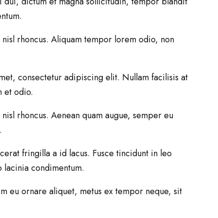
 dui, dictum et magna sollicitudin, tempor blandit
mentum.
at nisl rhoncus. Aliquam tempor lorem odio, non
.
t, consectetur adipiscing elit. Nullam facilisis at
 et odio.
uat nisl rhoncus. Aenean quam augue, semper eu
.
rat fringilla a id lacus. Fusce tincidunt in leo
eo lacinia condimentum.
enim eu ornare aliquet, metus ex tempor neque, sit