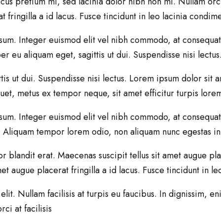
acus pretium mi, sed lacinia dolor nibh non mi. Nullam orci
t fringilla a id lacus. Fusce tincidunt in leo lacinia condi
t ipsum. Integer euismod elit vel nibh commodo, at consequ
eu aliquam eget, sagittis ut dui. Suspendisse nisi lectus
ut dui. Suspendisse nisi lectus. Lorem ipsum dolor sit ame
quet, metus ex tempor neque, sit amet efficitur turpis lorem
nt ipsum. Integer euismod elit vel nibh commodo, at conseq
us. Aliquam tempor lorem odio, non aliquam nunc egestas in
 blandit erat. Maecenas suscipit tellus sit amet augue place
et augue placerat fringilla a id lacus. Fusce tincidunt in l
lit. Nullam facilisis at turpis eu faucibus. In dignissim, 
ci at facilisis