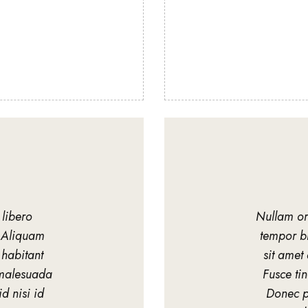
 libero
Nullam orc
. Aliquam
tempor bl
 habitant
sit amet 
t malesuada
Fusce ti
d nisi id
Donec pl