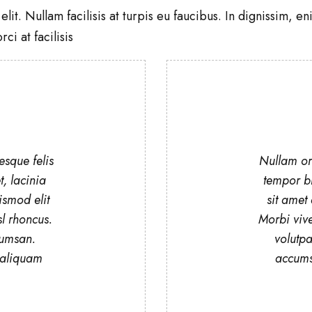
lit. Nullam facilisis at turpis eu faucibus. In dignissim, 
ci at facilisis
esque felis
Nullam orc
t, lacinia
tempor bl
ismod elit
sit amet 
l rhoncus.
Morbi vive
cumsan.
volutpa
 aliquam
accumsa