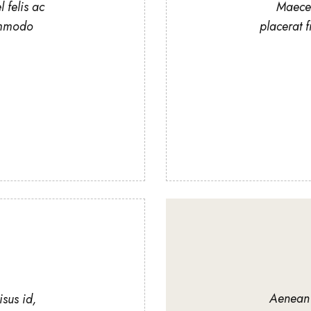
 felis ac
Maecen
ommodo
placerat f
Aenean
isus id,