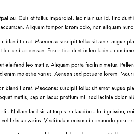
tpat eu. Duis et tellus imperdiet, lacinia risus id, tincidu
ed accumsan. Aliquam tempor lorem odio, non aliquam nunc 
 blandit erat. Maecenas suscipit tellus sit amet augue plac
eet leo sed accumsan. Fusce tincidunt in leo lacinia condim
 ut eleifend leo mattis. Aliquam porta facilisis metus. Pelle
 id enim molestie varius. Aenean sed posuere lorem, Mauri
 blandit erat. Maecenas suscipit tellus sit amet augue place
quat mattis, sapien lacus pretium mi, sed lacinia dolor ni
lit. Nullam facilisis at turpis eu faucibus. In dignissim, 
at vel felis ac varius. Vestibulum euismod commodo posuer