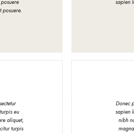
 posuere
sapien l
t posuere.
ectetur
Donec pl
 turpis eu
sapien l
re aliquet,
nibh n
itur turpis
magna s