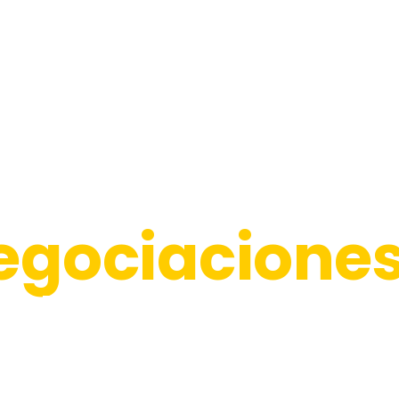
egociacione
idas y segur